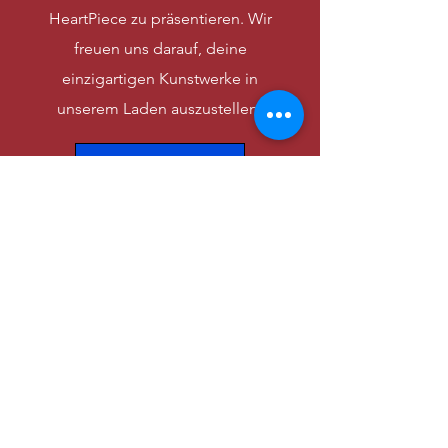
HeartPiece zu präsentieren. Wir
freuen uns darauf, deine
einzigartigen Kunstwerke in
unserem Laden auszustellen!
Kontaktiere uns
Infoblatt
FAQ - Häufig
gestellte Fragen
Welche Unterlagen werden für die 
Vermietung benötigt?

Wie bezahle ich die Miete?
