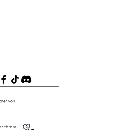
rtner von
tzschmar