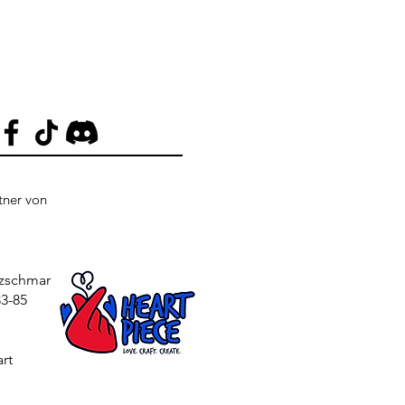
rtner von
tzschmar
3-85
rt