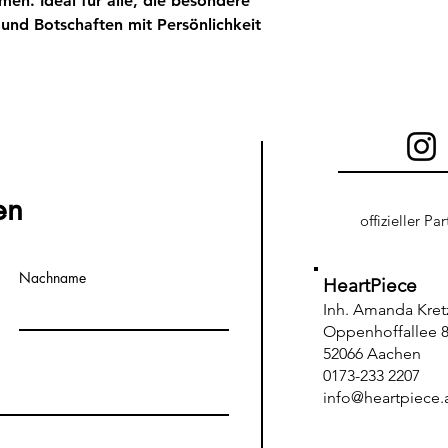
en. Ideal für alle, die besondere
und Botschaften mit Persönlichkeit
en
offizieller Pa
Nachname
HeartPiece
Inh. Amanda Kre
Oppenhoffallee 8
52066 Aachen
0173-233 2207
info@heartpiece.a