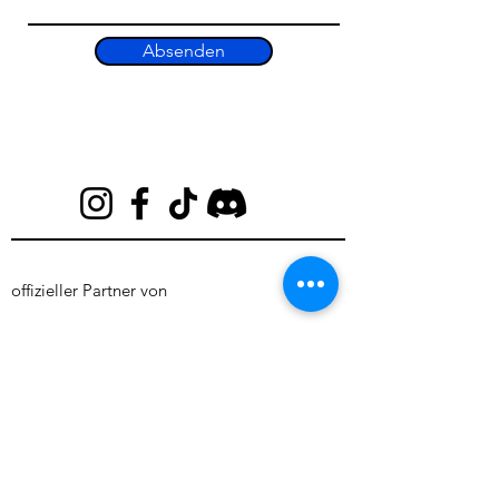
Absenden
offizieller Partner von
HeartPiece
Inh. Amanda Kretzschmar
Oppenhoffallee 83-85
52066 Aachen