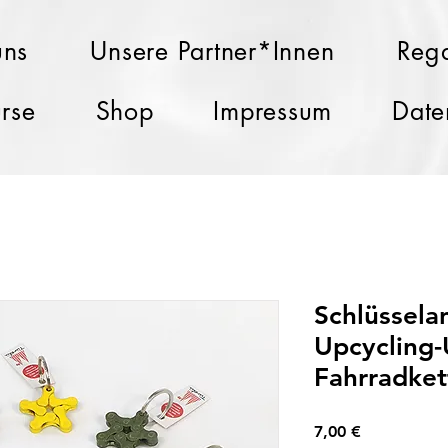
uns
Unsere Partner*Innen
Rega
rse
Shop
Impressum
Date
Schlüssela
Upcycling-
Fahrradket
Preis
7,00 €