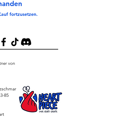
rhanden
auf fortzusetzen.
rtner von
tzschmar
3-85
rt